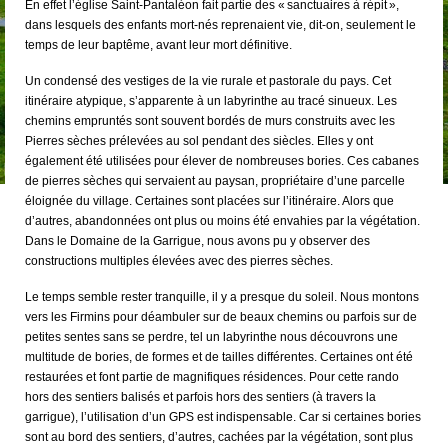
En effet l’église Saint-Pantaléon fait partie des « sanctuaires à répit »,
dans lesquels des enfants mort-nés reprenaient vie, dit-on, seulement le
temps de leur baptême, avant leur mort définitive.
Un condensé des vestiges de la vie rurale et pastorale du pays. Cet
itinéraire atypique, s’apparente à un labyrinthe au tracé sinueux. Les
chemins empruntés sont souvent bordés de murs construits avec les
Pierres sèches prélevées au sol pendant des siècles. Elles y ont
également été utilisées pour élever de nombreuses bories. Ces cabanes
de pierres sèches qui servaient au paysan, propriétaire d’une parcelle
éloignée du village. Certaines sont placées sur l’itinéraire. Alors que
d’autres, abandonnées ont plus ou moins été envahies par la végétation.
Dans le Domaine de la Garrigue, nous avons pu y observer des
constructions multiples élevées avec des pierres sèches.
Le temps semble rester tranquille, il y a presque du soleil. Nous montons
vers les Firmins pour déambuler sur de beaux chemins ou parfois sur de
petites sentes sans se perdre, tel un labyrinthe nous découvrons une
multitude de bories, de formes et de tailles différentes. Certaines ont été
restaurées et font partie de magnifiques résidences. Pour cette rando
hors des sentiers balisés et parfois hors des sentiers (à travers la
garrigue), l’utilisation d’un GPS est indispensable. Car si certaines bories
sont au bord des sentiers, d’autres, cachées par la végétation, sont plus