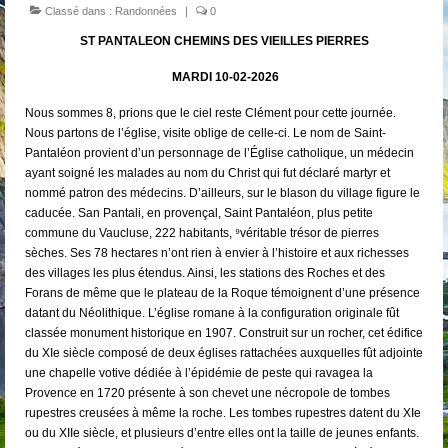
Classé dans :
Randonnées
|
0
ST PANTALEON CHEMINS DES VIEILLES PIERRES
MARDI 10-02-2026
Nous sommes 8, prions que le ciel reste Clément pour cette journée.
Nous partons de l’église, visite oblige de celle-ci. Le nom de Saint-
Pantaléon provient d’un personnage de l’Église catholique, un médecin
ayant soigné les malades au nom du Christ qui fut déclaré martyr et
nommé patron des médecins. D’ailleurs, sur le blason du village figure le
caducée. San Pantali, en provençal, Saint Pantaléon, plus petite
commune du Vaucluse, 222 habitants, ⁹véritable trésor de pierres
sèches. Ses 78 hectares n’ont rien à envier à l’histoire et aux richesses
des villages les plus étendus. Ainsi, les stations des Roches et des
Forans de même que le plateau de la Roque témoignent d’une présence
datant du Néolithique. L’église romane à la configuration originale fût
classée monument historique en 1907. Construit sur un rocher, cet édifice
du XIe siècle composé de deux églises rattachées auxquelles fût adjointe
une chapelle votive dédiée à l’épidémie de peste qui ravagea la
Provence en 1720 présente à son chevet une nécropole de tombes
rupestres creusées à même la roche. Les tombes rupestres datent du XIe
ou du XIIe siècle, et plusieurs d’entre elles ont la taille de jeunes enfants.