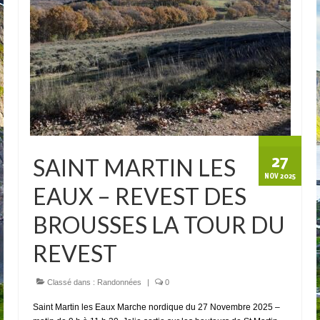
27
SAINT MARTIN LES
NOV 2025
EAUX – REVEST DES
BROUSSES LA TOUR DU
REVEST
Classé dans :
Randonnées
|
0
Saint Martin les Eaux Marche nordique du 27 Novembre 2025 –