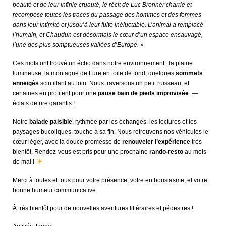
beauté et de leur infinie cruauté, le récit de Luc Bronner charrie et
recompose toutes les traces du passage des hommes et des femmes
dans leur intimité et jusqu’à leur fuite inéluctable. L’animal a remplacé
l’humain, et Chaudun est désormais le cœur d’un espace ensauvagé,
l’une des plus somptueuses vallées d’Europe. »
Ces mots ont trouvé un écho dans notre environnement : la plaine
lumineuse, la montagne de Lure en toile de fond, quelques
sommets
enneigés
scintillant au loin. Nous traversons un petit ruisseau, et
certaines en profitent pour une
pause bain de pieds improvisée
—
éclats de rire garantis !
Notre
balade paisible
, rythmée par les échanges, les lectures et les
paysages bucoliques, touche à sa fin. Nous retrouvons nos véhicules le
cœur léger, avec la douce promesse de
renouveler l’expérience
très
bientôt. Rendez-vous est pris pour une prochaine
rando-resto
au mois
de mai !
Merci à toutes et tous pour votre présence, votre enthousiasme, et votre
bonne humeur communicative
À très bientôt pour de nouvelles aventures littéraires et pédestres !