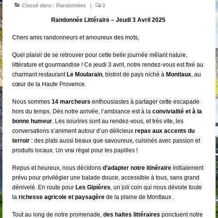
Classé dans :
Randonnées
|
0
Randonnée Littéraire – Jeudi 3 Avril 2025 ️
Chers amis randonneurs et amoureux des mots,
Quel plaisir de se retrouver pour cette belle journée mêlant nature,
littérature et gourmandise ! Ce jeudi 3 avril, notre rendez-vous est fixé au
charmant restaurant
Le Moularain
, bistrot de pays niché à
Montlaux
, au
cœur de la Haute Provence.
Nous sommes
14 marcheurs
enthousiastes à partager cette escapade
hors du temps. Dès notre arrivée, l’ambiance est à la
convivialité et à la
bonne humeur
. Les sourires sont au rendez-vous, et très vite, les
conversations s’animent autour d’un délicieux
repas aux accents du
terroir
: des plats aussi beaux que savoureux, cuisinés avec passion et
produits locaux. Un vrai régal pour les papilles !
Repus et heureux, nous décidons
d’adapter notre itinéraire
initialement
prévu pour privilégier une balade douce, accessible à tous, sans grand
dénivelé. En route pour
Les Gipières
, un joli coin qui nous dévoile toute
la
richesse agricole et paysagère
de la plaine de Montlaux .
Tout au long de notre promenade,
des haltes littéraires
ponctuent notre