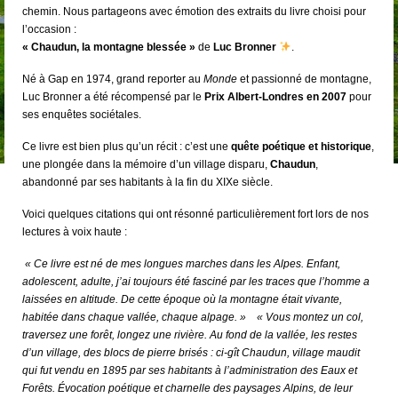
chemin. Nous partageons avec émotion des extraits du livre choisi pour
l’occasion :
« Chaudun, la montagne blessée »
de
Luc Bronner
.
Né à Gap en 1974, grand reporter au
Monde
et passionné de montagne,
Luc Bronner a été récompensé par le
Prix Albert-Londres en 2007
pour
ses enquêtes sociétales.
Ce livre est bien plus qu’un récit : c’est une
quête poétique et historique
,
une plongée dans la mémoire d’un village disparu,
Chaudun
,
abandonné par ses habitants à la fin du XIXe siècle.
Voici quelques citations qui ont résonné particulièrement fort lors de nos
lectures à voix haute :
️
« Ce livre est né de mes longues marches dans les Alpes. Enfant,
adolescent, adulte, j’ai toujours été fasciné par les traces que l’homme a
laissées en altitude. De cette époque où la montagne était vivante,
habitée dans chaque vallée, chaque alpage. » « Vous montez un col,
traversez une forêt, longez une rivière. Au fond de la vallée, les restes
d’un village, des blocs de pierre brisés : ci-gît Chaudun, village maudit
qui fut vendu en 1895 par ses habitants à l’administration des Eaux et
Forêts. Évocation poétique et charnelle des paysages Alpins, de leur