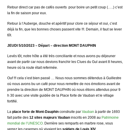
Retour direct car pas de cafés ouverts pour boire un petit coup (…..) c’est
la fin de saison pour eux.
Retour à l’Auberge, douche et apéritif pour clore ce séjour et oui, c’est
déjà la fin, que les bonnes choses passent vite !!!. Demain, il faut se lever
tôt.
JEUDI 5/10/2023 – Départ – direction MONT DAUPHIN
Levés tôt, notre hôte a été très conciliante et nous avons pu déjeuner
avant de partir car nous devions franchir les Clues du Gul avant 8 heures,
heure où la route était refermée.
Ouf !!! cela s’est bien passé … Nous nous sommes détendus à Guillestre
où nous avons bu un café pour nous remettre de nos émotions avant de
prendre la direction de MONT DAUPHIN où nous étions attendus pour 9
h 30 avec une visite guidée de la Place forte de Vauban et le village
fortifié.
La
place forte de Mont-Dauphin
construite par
Vauban
à partir de 1693
fait partie des
12 sites majeurs Vauban
inscrits en 2008 au
Patrimoine
mondial de l’UNESCO
. Derrière ses remparts en marbre rose, vous
verrez les casernes où vivaient les
soldats de Louis XIV
,