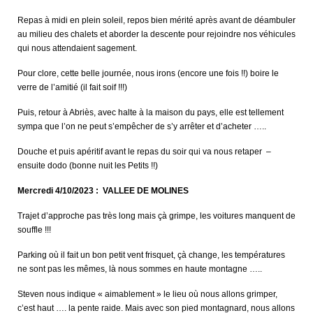
Repas à midi en plein soleil, repos bien mérité après avant de déambuler
au milieu des chalets et aborder la descente pour rejoindre nos véhicules
qui nous attendaient sagement.
Pour clore, cette belle journée, nous irons (encore une fois !!) boire le
verre de l’amitié (il fait soif !!!)
Puis, retour à Abriès, avec halte à la maison du pays, elle est tellement
sympa que l’on ne peut s’empêcher de s’y arrêter et d’acheter …..
Douche et puis apéritif avant le repas du soir qui va nous retaper –
ensuite dodo (bonne nuit les Petits !!)
Mercredi 4/10/2023 : VALLEE DE MOLINES
Trajet d’approche pas très long mais çà grimpe, les voitures manquent de
souffle !!!
Parking où il fait un bon petit vent frisquet, çà change, les températures
ne sont pas les mêmes, là nous sommes en haute montagne …..
Steven nous indique « aimablement » le lieu où nous allons grimper,
c’est haut …. la pente raide. Mais avec son pied montagnard, nous allons