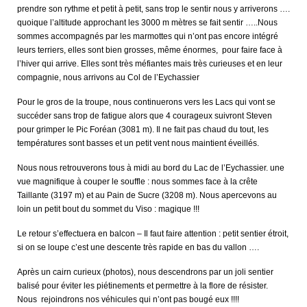
prendre son rythme et petit à petit, sans trop le sentir nous y arriverons ….
quoique l’altitude approchant les 3000 m mètres se fait sentir …..Nous
sommes accompagnés par les marmottes qui n’ont pas encore intégré
leurs terriers, elles sont bien grosses, même énormes, pour faire face à
l’hiver qui arrive. Elles sont très méfiantes mais très curieuses et en leur
compagnie, nous arrivons au Col de l’Eychassier
Pour le gros de la troupe, nous continuerons vers les Lacs qui vont se
succéder sans trop de fatigue alors que 4 courageux suivront Steven
pour grimper le Pic Foréan (3081 m). Il ne fait pas chaud du tout, les
températures sont basses et un petit vent nous maintient éveillés.
Nous nous retrouverons tous à midi au bord du Lac de l’Eychassier. une
vue magnifique à couper le souffle : nous sommes face à la crête
Taillante (3197 m) et au Pain de Sucre (3208 m). Nous apercevons au
loin un petit bout du sommet du Viso : magique !!!
Le retour s’effectuera en balcon – Il faut faire attention : petit sentier étroit,
si on se loupe c’est une descente très rapide en bas du vallon ….
Après un cairn curieux (photos), nous descendrons par un joli sentier
balisé pour éviter les piétinements et permettre à la flore de résister.
Nous rejoindrons nos véhicules qui n’ont pas bougé eux !!!!