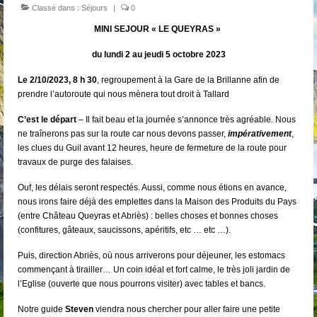
Classé dans :
Séjours
|
0
MINI SEJOUR « LE QUEYRAS »
du lundi 2 au jeudi 5 octobre 2023
Le 2/10/2023, 8 h 30
, regroupement à la Gare de la Brillanne afin de
prendre l’autoroute qui nous mènera tout droit à Tallard
C’est le départ
– Il fait beau et la journée s’annonce très agréable. Nous
ne traînerons pas sur la route car nous devons passer,
impérativement
,
les clues du Guil avant 12 heures, heure de fermeture de la route pour
travaux de purge des falaises.
Ouf, les délais seront respectés. Aussi, comme nous étions en avance,
nous irons faire déjà des emplettes dans la Maison des Produits du Pays
(entre Château Queyras et Abriès) : belles choses et bonnes choses
(confitures, gâteaux, saucissons, apéritifs, etc … etc …).
Puis, direction Abriès, où nous arriverons pour déjeuner, les estomacs
commençant à tirailler… Un coin idéal et fort calme, le très joli jardin de
l’Eglise (ouverte que nous pourrons visiter) avec tables et bancs.
Notre guide
Steven
viendra nous chercher pour aller faire une petite