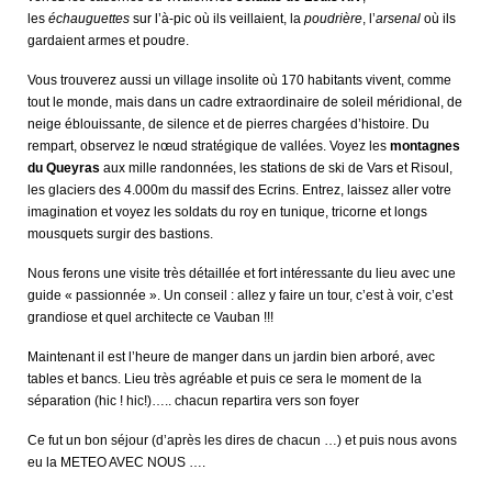
les
échauguettes
sur l’à-pic où ils veillaient, la
poudrière
, l’
arsenal
où ils
gardaient armes et poudre.
Vous trouverez aussi un village insolite où 170 habitants vivent, comme
tout le monde, mais dans un cadre extraordinaire de soleil méridional, de
neige éblouissante, de silence et de pierres chargées d’histoire. Du
rempart, observez le nœud stratégique de vallées. Voyez les
montagnes
du Queyras
aux mille randonnées, les stations de ski de Vars et Risoul,
les glaciers des 4.000m du massif des Ecrins. Entrez, laissez aller votre
imagination et voyez les soldats du roy en tunique, tricorne et longs
mousquets surgir des bastions.
Nous ferons une visite très détaillée et fort intéressante du lieu avec une
guide « passionnée ». Un conseil : allez y faire un tour, c’est à voir, c’est
grandiose et quel architecte ce Vauban !!!
Maintenant il est l’heure de manger dans un jardin bien arboré, avec
tables et bancs. Lieu très agréable et puis ce sera le moment de la
séparation (hic ! hic!)….. chacun repartira vers son foyer
Ce fut un bon séjour (d’après les dires de chacun …) et puis nous avons
eu la METEO AVEC NOUS ….