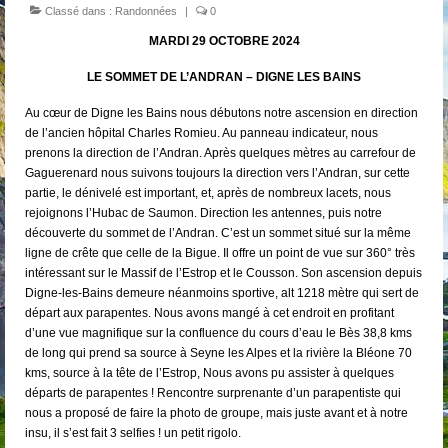
Classé dans :
Randonnées
|
0
MARDI 29 OCTOBRE 2024
LE SOMMET DE L’ANDRAN – DIGNE LES BAINS
Au cœur de Digne les Bains nous débutons notre ascension en direction
de l’ancien hôpital Charles Romieu. Au panneau indicateur, nous
prenons la direction de l’Andran. Après quelques mètres au carrefour de
Gaguerenard nous suivons toujours la direction vers l’Andran, sur cette
partie, le dénivelé est important, et, après de nombreux lacets, nous
rejoignons l’Hubac de Saumon. Direction les antennes, puis notre
découverte du sommet de l’Andran. C’est un sommet situé sur la même
ligne de crête que celle de la Bigue. Il offre un point de vue sur 360° très
intéressant sur le Massif de l’Estrop et le Cousson. Son ascension depuis
Digne-les-Bains demeure néanmoins sportive, alt 1218 mètre qui sert de
départ aux parapentes. Nous avons mangé à cet endroit en profitant
d’une vue magnifique sur la confluence du cours d’eau le Bès 38,8 kms
de long qui prend sa source à Seyne les Alpes et la rivière la Bléone 70
kms, source à la tête de l’Estrop, Nous avons pu assister à quelques
départs de parapentes ! Rencontre surprenante d’un parapentiste qui
nous a proposé de faire la photo de groupe, mais juste avant et à notre
insu, il s’est fait 3 selfies ! un petit rigolo.